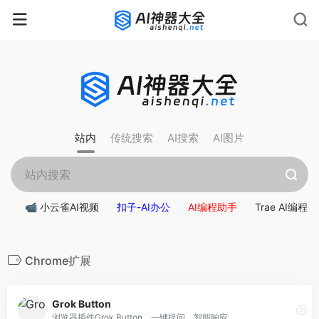
rnrn
rn
rnrn
rn
rn
rnrn
rn
rn
rn
rn
rn rn
rn
站内
传统搜索
AI搜索
AI图片
📹 小云雀AI视频
扣子-AI办公
AI编程助手
Trae AI编程
Chrome扩展
Grok Button
浏览器插件Grok Button，一键提问，智能响应